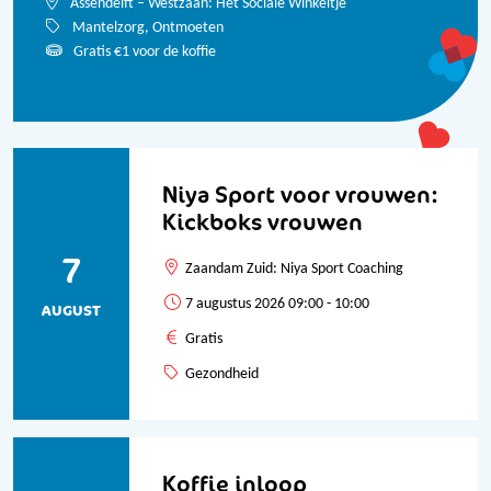
Assendelft – Westzaan: Het Sociale Winkeltje
Mantelzorg, Ontmoeten
Gratis
€1 voor de koffie
Bekijk alle data
Niya Sport voor vrouwen:
Kickboks vrouwen
7
Zaandam Zuid: Niya Sport Coaching
7 augustus 2026 09:00 - 10:00
AUGUST
Gratis
Gezondheid
Koffie inloop