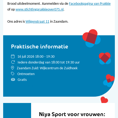
Brood uitdeelmoment. Aanmelden via de
Facebookpagina van Prakkie
of op
www.stichtingprakkieover075.nl
.
Ons adres is
Wilgenstraat 11
in Zaandam.
Praktische informatie
16 juli 2026 18:00 - 19:30
Iedere donderdag van 18:00 tot 19:30 uur
Zaandam Zuid: Wijkcentrum de Zuidhoek
Ontmoeten
Gratis
Bekijk alle data
Niya Sport voor vrouwen: