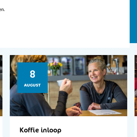
en.
8
AUGUST
Koffie inloop