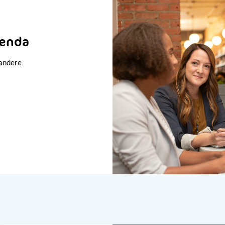
genda
 andere