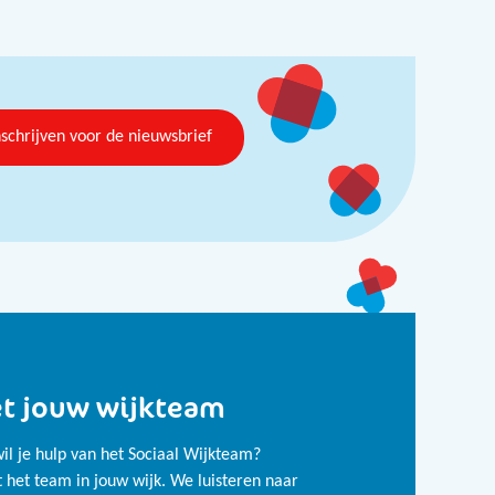
nschrijven voor de nieuwsbrief
t jouw wijkteam
il je hulp van het Sociaal Wijkteam?
het team in jouw wijk. We luisteren naar