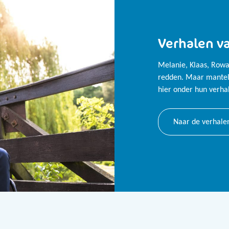
Verhalen v
Melanie, Klaas, Rowa
redden. Maar mantelz
hier onder hun verhal
Naar de verhale