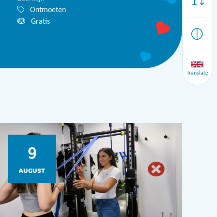
Ontmoeten
Gratis
Bekijk alle data
Translate
9
AUGUST