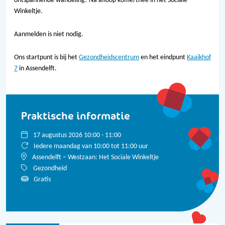
ontspannende wandeling! Na afloop koffie/thee in het Sociale
Winkeltje.
Aanmelden is niet nodig.
Ons startpunt is bij het
Gezondheidscentrum
en het eindpunt
Kaaikhof
7
in Assendelft.
Praktische informatie
17 augustus 2026 10:00 - 11:00
Iedere maandag van 10:00 tot 11:00 uur
Assendelft – Westzaan: Het Sociale Winkeltje
Gezondheid
Gratis
Bekijk alle data