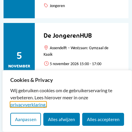
Jongeren
De JongerenHUB
Assendelft – Westzaan: Gymzaal de
5
Kaaik
5 november 2026 15:00 - 17:00
NOVEMBER
Gratis
Cookies & Privacy
Jongeren
Wij gebruiken cookies om de gebruikerservaring te
verbeteren. Lees hierover meer in onze
privacyverklaring.
De JongerenHUB
Aanpassen
Alles afwijzen
Alles accepteren
Assendelft – Westzaan: Gymzaal de
Kaaik