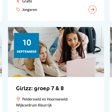
Gratis
Jongeren
10
SEPTEMBER
Girlzz: groep 7 & 8
Peldersveld en Hoornseveld:
Wijkcentrum Kleurrijk