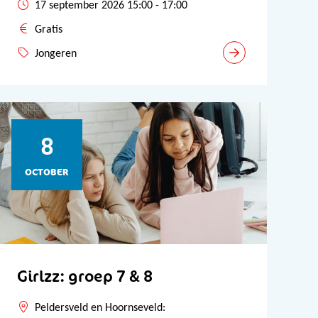
17 september 2026 15:00 - 17:00
Gratis
Jongeren
8
OCTOBER
Girlzz: groep 7 & 8
Peldersveld en Hoornseveld: