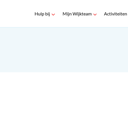
Hulp bij
Mijn Wijkteam
Activiteiten