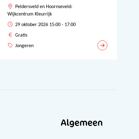
Peldersveld en Hoornseveld:
Wijkcentrum Kleurrijk
29 oktober 2026 15:00 - 17:00
Gratis
Jongeren
Algemeen