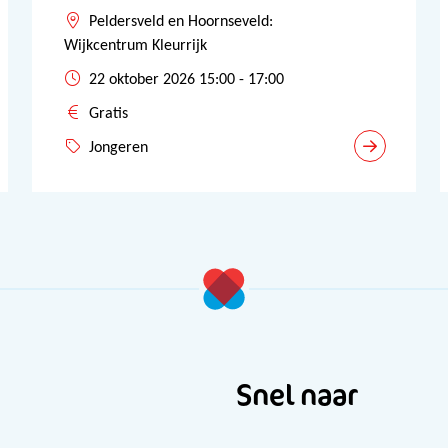
Peldersveld en Hoornseveld:
Wijkcentrum Kleurrijk
22 oktober 2026 15:00 - 17:00
Gratis
Jongeren
Snel naar