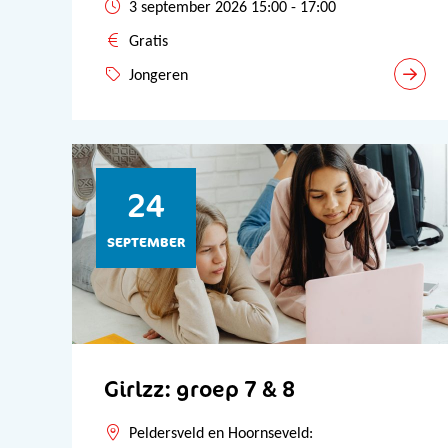
3 september 2026 15:00 - 17:00
Gratis
Jongeren
24
SEPTEMBER
Girlzz: groep 7 & 8
Peldersveld en Hoornseveld: