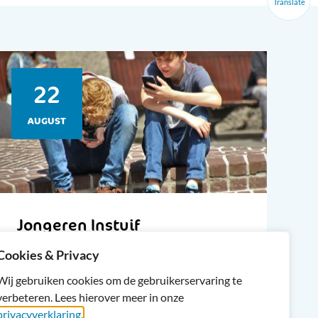
Translate
22
AUGUST
Jongeren Instuif
Cookies & Privacy
Assendelft – Westzaan: Buurtcentrum
A3
Wij gebruiken cookies om de gebruikerservaring te
verbeteren. Lees hierover meer in onze
22 augustus 2026 14:00 - 20:00
privacyverklaring.