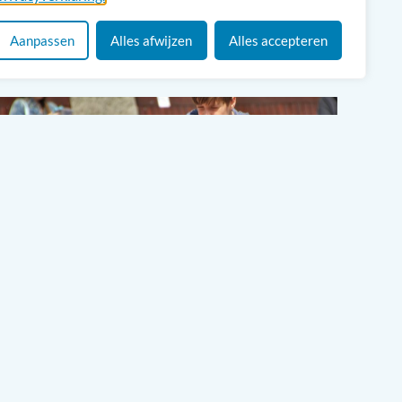
Gratis
Jongeren, Ontmoeten
Aanpassen
Alles afwijzen
Alles accepteren
12
SEPTEMBER
Jongeren Instuif
Assendelft – Westzaan: Buurtcentrum
A3