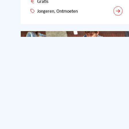
Gratis
Jongeren, Ontmoeten
29
AUGUST
Jongeren Instuif
Assendelft – Westzaan: Buurtcentrum
A3