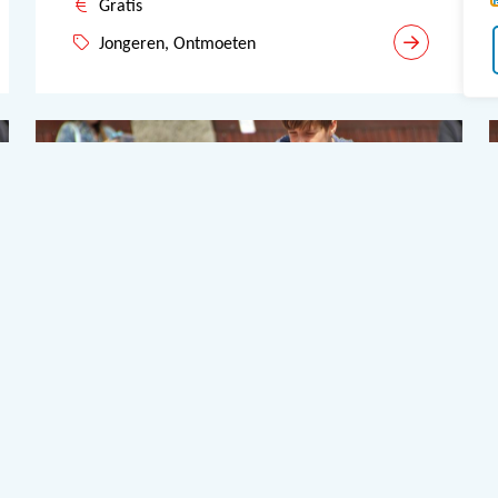
Gratis
Jongeren, Ontmoeten
5
SEPTEMBER
Jongeren Instuif
Assendelft – Westzaan: Buurtcentrum
A3