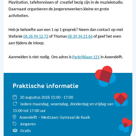
PlayStation, tafeltennissen of creatief bezig zijn in de muziekstudio.
Daarnaast organiseren de jongerenwerkers kleine en grote
activiteiten.
Heb je behoefte aan een 1 op 1 gesprek? Neem dan contact op met
Stefanie
06 26 94 12 72
of Thomas
06 39 34 21 64
of geef het even
aan tijdens de inloop.
Aanmelden is niet nodig. Ons adres is
Parkrijklaan 121
in Assendelft.
Praktische informatie
20 augustus 2026 15:00 - 17:00
Iedere maandag, woensdag, donderdag en vrijdag van
15:00 tot 17:00 uur
Assendelft – Westzaan: Gymzaal de Kaaik
Jongeren
Gratis