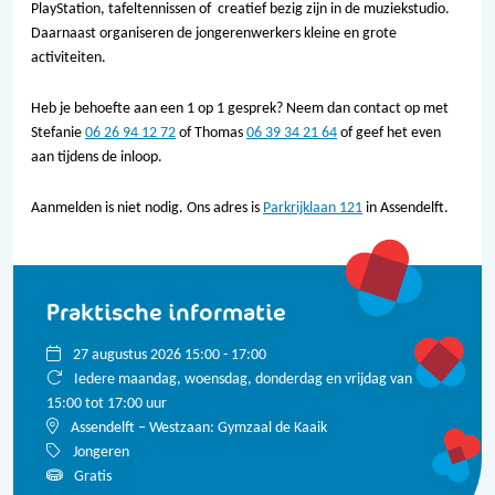
PlayStation, tafeltennissen of creatief bezig zijn in de muziekstudio.
Daarnaast organiseren de jongerenwerkers kleine en grote
activiteiten.
Heb je behoefte aan een 1 op 1 gesprek? Neem dan contact op met
Stefanie
06 26 94 12 72
of Thomas
06 39 34 21 64
of geef het even
aan tijdens de inloop.
Aanmelden is niet nodig. Ons adres is
Parkrijklaan 121
in Assendelft.
Praktische informatie
27 augustus 2026 15:00 - 17:00
Iedere maandag, woensdag, donderdag en vrijdag van
15:00 tot 17:00 uur
Assendelft – Westzaan: Gymzaal de Kaaik
Jongeren
Gratis