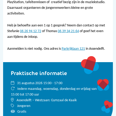
PlayStation, tafeltennissen of creatief bezig zijn in de muziekstudio.
Daarnaast organiseren de jongerenwerkers kleine en grote
activiteiten.
Heb je behoefte aan een 1 op 1 gesprek? Neem dan contact op met
Stefanie
06 26 94 12 72
of Thomas
06 39 34 21 64
of geef het even
aan tijdens de inloop.
Aanmelden is niet nodig. Ons adres is
Parkrijklaan 121
in Assendelft.
Praktische informatie
31 augustus 2026 15:00 - 17:00
Iedere maandag, woensdag, donderdag en vrijdag van
15:00 tot 17:00 uur
Assendelft – Westzaan: Gymzaal de Kaaik
Jongeren
Gratis