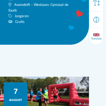
Assendelft – Westzaan: Gymzaal de
Kaaik
Jongeren
Gratis
Bekijk alle data
Translate
7
AUGUST